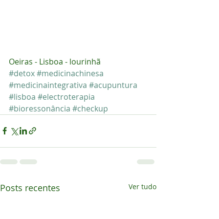
Oeiras - Lisboa - lourinhã
#detox
#medicinachinesa
#medicinaintegrativa
#acupuntura
#lisboa
#electroterapia
#bioressonância
#checkup
Posts recentes
Ver tudo