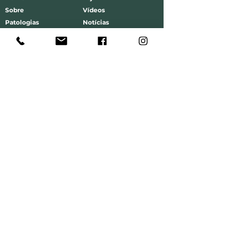
Sobre
Vídeos
Patologias
Notícias
Serviços
Marcações
Testemunhos
Contactar
Telefone:
(+351) 93 343 00 98
(chamada para rede móvel nacional
)
Email:
info@clinicabiomed.pt
Política de Cancelamento Reagendamento e Faltas
Política Privacidade