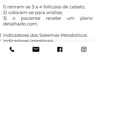
1) retiram-se 3 a 4 folículos de cabelo;
2) colocam-se para análise;
3) o paciente recebe um plano
detalhado com:
Indicadores dos Sistemas Metabólicos
Indicadores Intestinais
Indicadores Circulatórios
Indicadores de Poluição
Electromagnética
Indicadores Vitamínicos
Indicadores Minerais
Indicadores de Ácidos Gordos
Indicadores de Anti-Oxidantes
Indicadores de Aminoácidos
Indicadores de Toxinas
Indicadores de Resistência
Sensibilidade Alimentar
Aditivos Alimentares a Evitar
Mais Serviços