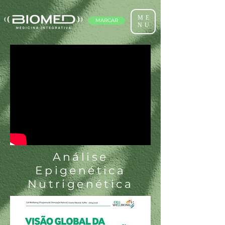
ME
MARCAR
NU
Análise
Epigenética
Nutrigenética